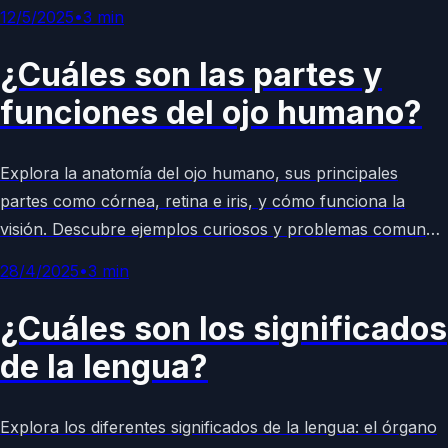
córnea. ¡Explora sus significados simbólicos!
12/5/2025
•
3
min
¿Cuáles son las partes y
funciones del ojo humano?
Explora la anatomía del ojo humano, sus principales
partes como córnea, retina e iris, y cómo funciona la
visión. Descubre ejemplos curiosos y problemas comunes
en este órgano esencial para la percepción visual. Artículo
28/4/2025
•
3
min
enciclopédico completo y accesible.
¿Cuáles son los significados
de la lengua?
Explora los diferentes significados de la lengua: el órgano