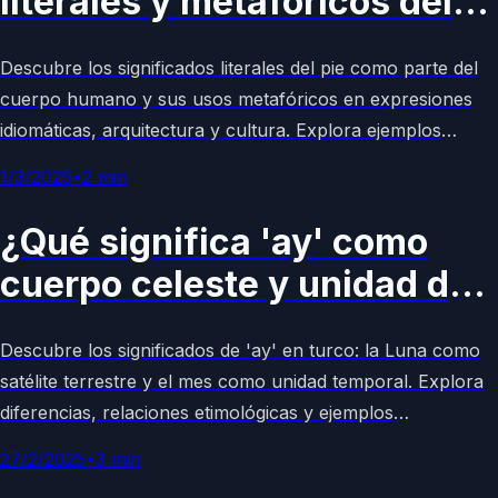
literales y metafóricos del
pie?
Descubre los significados literales del pie como parte del
cuerpo humano y sus usos metafóricos en expresiones
idiomáticas, arquitectura y cultura. Explora ejemplos
cotidianos y su importancia lingüística en español. Artículo
1/3/2025
•
2
min
enciclopédico completo y accesible.
¿Qué significa 'ay' como
cuerpo celeste y unidad de
tiempo?
Descubre los significados de 'ay' en turco: la Luna como
satélite terrestre y el mes como unidad temporal. Explora
diferencias, relaciones etimológicas y ejemplos
astronómicos en este artículo enciclopédico accesible.
27/2/2025
•
3
min