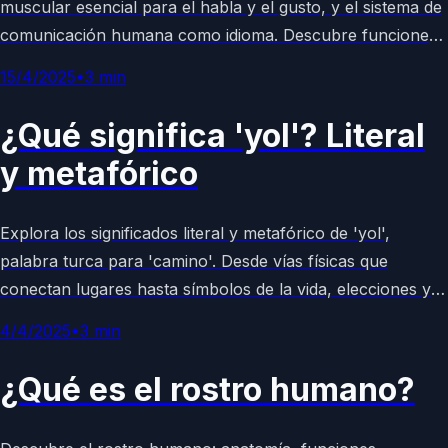
muscular esencial para el habla y el gusto, y el sistema de
comunicación humana como idioma. Descubre funciones,
ejemplos reales y curiosidades en esta entrada
15/4/2025
•
3
min
enciclopédica accesible y completa.
¿Qué significa 'yol'? Literal
y metafórico
Explora los significados literal y metafórico de 'yol',
palabra turca para 'camino'. Desde vías físicas que
conectan lugares hasta símbolos de la vida, elecciones y
destino en culturas y filosofía. Un concepto universal
4/4/2025
•
3
min
fascinante.
¿Qué es el rostro humano?