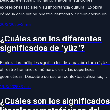
Descubre el rostro humano: anatomía, funciones,
expresiones faciales y su importancia cultural. Explora
cómo la cara define nuestra identidad y comunicación en
este artículo enciclopédico completo y accesible.
20/3/2025
•
3
min
¿Cuáles son los diferentes
significados de 'yüz'?
Explora los múltiples significados de la palabra turca 'yüz':
el rostro humano, el número cien y las superficies
geométricas. Descubre su uso en contextos cotidianos,
culturales y matemáticos en este artículo enciclopédico
19/3/2025
•
3
min
detallado y accesible.
¿Cuáles son los significados