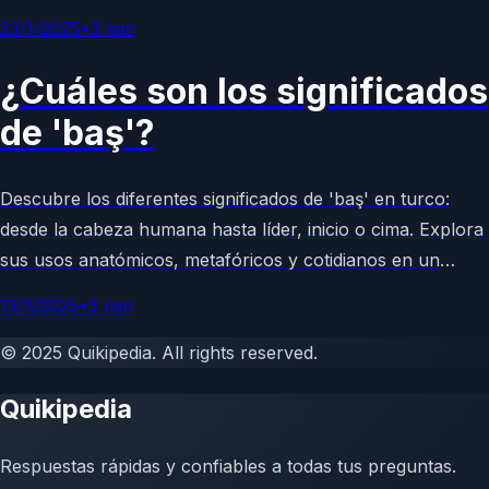
artículo completo y accesible. ¡Ideal para curiosos del
23/1/2025
•
3
min
cosmos!
¿Cuáles son los significados
de 'baş'?
Descubre los diferentes significados de 'baş' en turco:
desde la cabeza humana hasta líder, inicio o cima. Explora
sus usos anatómicos, metafóricos y cotidianos en un
artículo enciclopédico completo y accesible.
13/1/2025
•
3
min
©
2025
Quikipedia
. All rights reserved.
Quikipedia
Respuestas rápidas y confiables a todas tus preguntas.