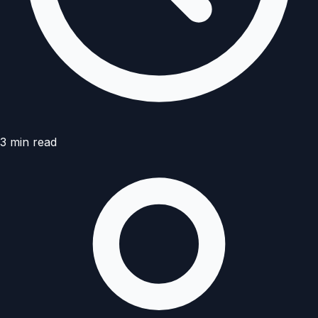
3
min read