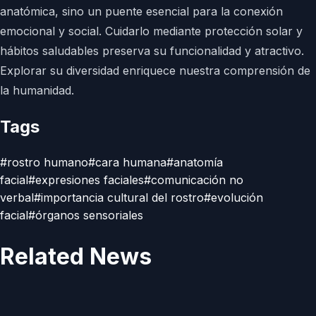
anatómica, sino un puente esencial para la conexión
emocional y social. Cuidarlo mediante protección solar y
hábitos saludables preserva su funcionalidad y atractivo.
Explorar su diversidad enriquece nuestra comprensión de
la humanidad.
Tags
#
rostro humano
#
cara humana
#
anatomía
facial
#
expresiones faciales
#
comunicación no
verbal
#
importancia cultural del rostro
#
evolución
facial
#
órganos sensoriales
Related News