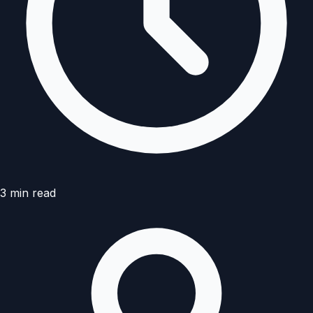
3
min read