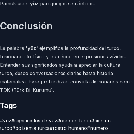
Pamuk usan
yüz
para juegos semánticos.
Conclusión
La palabra
'yüz'
ejemplifica la profundidad del turco,
fusionando lo físico y numérico en expresiones vívidas.
Entender sus significados ayuda a apreciar la cultura
turca, desde conversaciones diarias hasta historia
matemática. Para profundizar, consulta diccionarios como
TDK (Türk Dil Kurumu).
Tags
#
yüz
#
significados de yüz
#
cara en turco
#
cien en
turco
#
polisemia turca
#
rostro humano
#
número