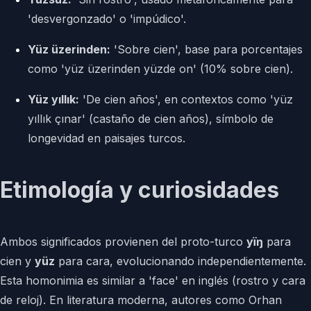
'desvergonzado' o 'impúdico'.
Yüz üzerinden:
'Sobre cien', base para porcentajes
como 'yüz üzerinden yüzde on' (10% sobre cien).
Yüz yıllık:
'De cien años', en contextos como 'yüz
yıllık çınar' (castaño de cien años), símbolo de
longevidad en paisajes turcos.
Etimología y curiosidades
Ambos significados provienen del proto-turco
yïŋ
para
cien y
yüz
para cara, evolucionando independientemente.
Esta homonimia es similar a 'face' en inglés (rostro y cara
de reloj). En literatura moderna, autores como Orhan